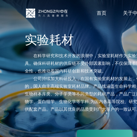
首页
关于
实验耗材
在科学研究和技术开发的浪潮中，实验室耗材作为实验
具。确保科研耗材的供应链不受外部因素影响，不仅保障着
全性，也推动着国内科研创新和技术突破。
公司持续加大科研投入，在国有实验室耗材的发展上，
的，国人自主高端实验室耗材品牌。产品线涵盖生命科学相
生物样本库类、分子学类等不同类型的耗材产品，产品广泛
物学、蛋白组学、生物化学等学科,为国内各高等院校、研
供配套产品。产品以其优良的品质受到广大客户的一致认可