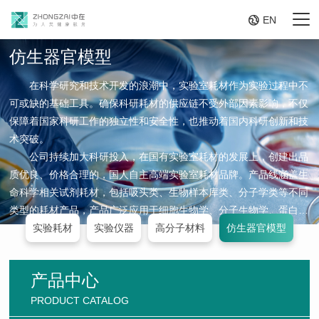

EN
仿生器官模型
在科学研究和技术开发的浪潮中，实验室耗材作为实验过程中不
可或缺的基础工具。确保科研耗材的供应链不受外部因素影响，不仅
保障着国家科研工作的独立性和安全性，也推动着国内科研创新和技
术突破。
公司持续加大科研投入，在国有实验室耗材的发展上，创建出品
质优良、价格合理的，国人自主高端实验室耗材品牌。产品线涵盖生
命科学相关试剂耗材，包括吸头类、生物样本库类、分子学类等不同
类型的耗材产品，产品广泛应用于细胞生物学、分子生物学、蛋白组
学、生物化学等学科,为国内各高等院校、研究机构和相关企事业单
实验耗材
实验仪器
高分子材料
仿生器官模型
位提供配套产品。产品以其优良的品质受到广大客户的一致认可。
产品中心
PRODUCT CATALOG