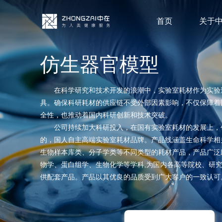
首页
关于
仿生器官模型
在科学研究和技术开发的浪潮中，实验室耗材作为实验
具。确保科研耗材的供应链不受外部因素影响，不仅保障着
全性，也推动着国内科研创新和技术突破。
公司持续加大科研投入，在国有实验室耗材的发展上，
的，国人自主高端实验室耗材品牌。产品线涵盖生命科学相
生物样本库类、分子学类等不同类型的耗材产品，产品广泛
物学、蛋白组学、生物化学等学科,为国内各高等院校、研
供配套产品。产品以其优良的品质受到广大客户的一致认可