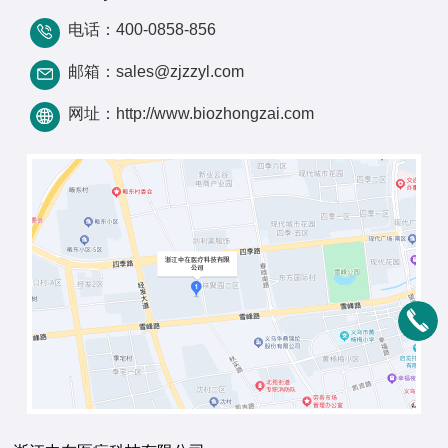
电话：400-0858-856
邮箱：sales@zjzzyl.com
网址：http://www.biozhongzai.com