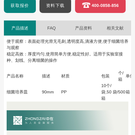
获取报价
资料下载
400-0858-856
产品描述
FAQ
产品资料
相关文献
便于观察：表面处理光滑无毛刺,透明度高,滴液方便,便于细菌培养
与观察
稳定高效：厚度均匀,使用简单方便,稳定性好。适用于实验室接
种、划线、分离细菌的操作
个/
产品名称
描述
材质
包装
单位
箱
10个/
细菌培养皿
90mm
PP
袋,50 袋/
500
箱
箱